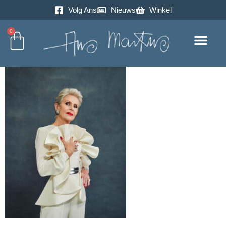
Volg Ans
Nieuws
Winkel
0
Excursie