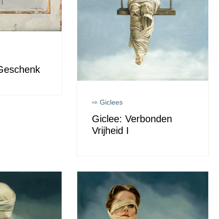
 Geschenk
⇨ Giclees
Giclee: Verbonden
Vrijheid I