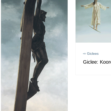
⇨ Giclees
Giclee: Koo