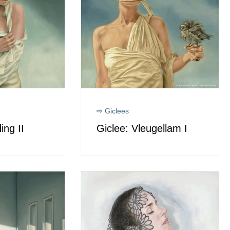
⇨ Giclees
ing II
Giclee: Vleugellam I