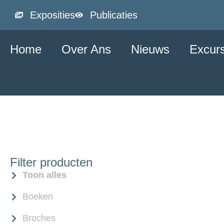
Exposities
Publicaties
Home
Over Ans
Nieuws
Excur
Filter producten
Toon alles
Boeken
Broches