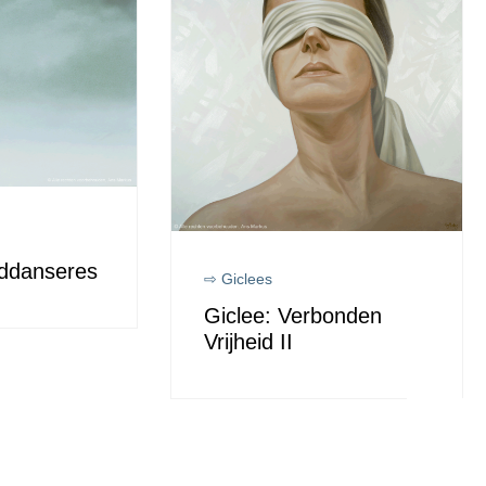
rddanseres
⇨ Giclees
Giclee: Verbonden
Vrijheid II