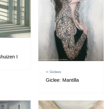
huizen I
⇨ Giclees
Giclee: Mantilla