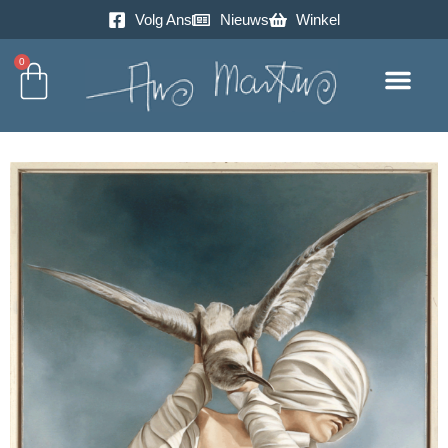
Volg Ans
Nieuws
Winkel
0
Excursie