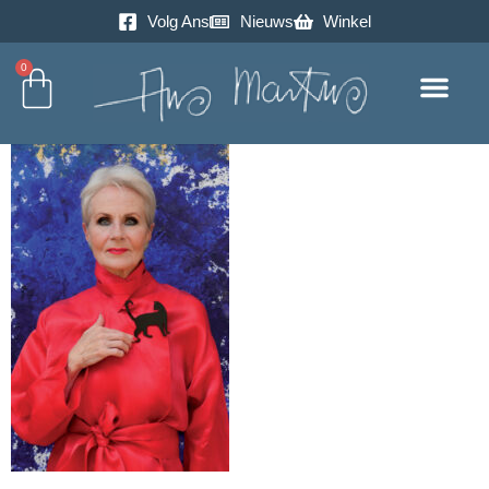
Volg Ans
Nieuws
Winkel
0
Excursie