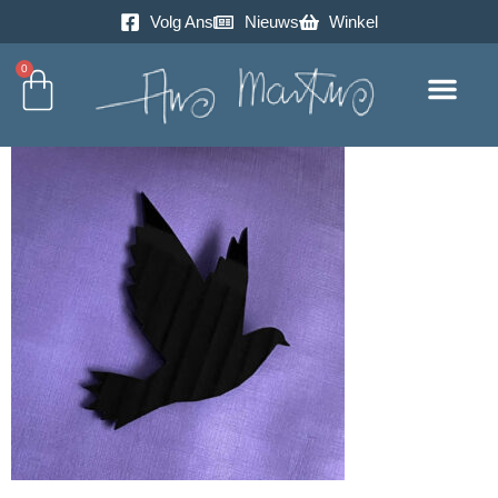
Volg Ans
Nieuws
Winkel
0
Excursie