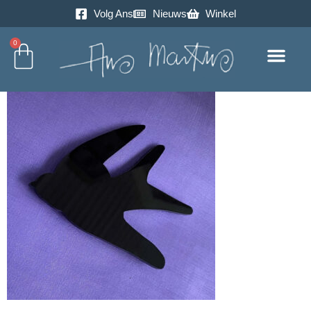
Volg Ans
Nieuws
Winkel
0
Excursie