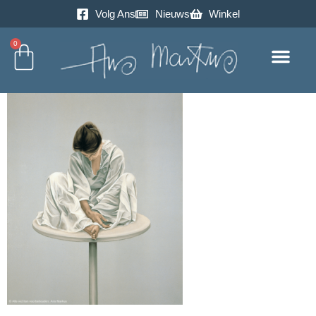
Volg Ans
Nieuws
Winkel
0
Excursie