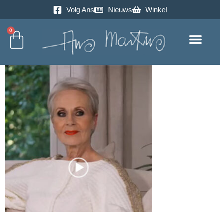
Volg Ans
Nieuws
Winkel
0
Excursie