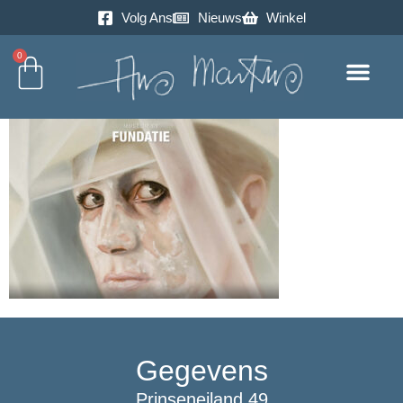
Volg Ans
Nieuws
Winkel
0
Excursie
Gegevens
Prinseneiland 49