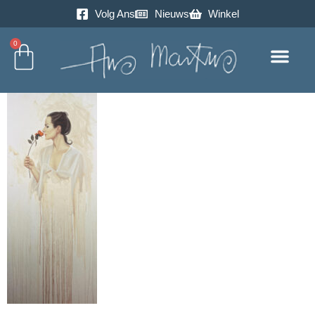
Volg Ans
Nieuws
Winkel
0
Excursie