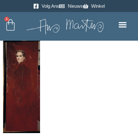
Volg Ans
Nieuws
Winkel
0
Excursie