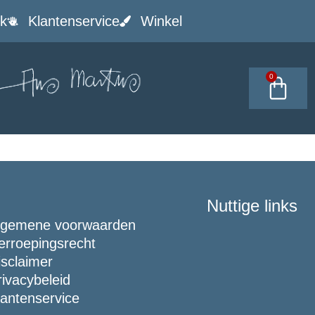
k
Klantenservice
Winkel
0
Nuttige links
lgemene voorwaarden
erroepingsrecht
isclaimer
rivacybeleid
lantenservice