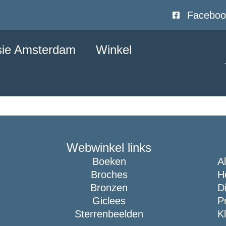
Faceboo
sie Amsterdam
Winkel
Webwinkel links
Boeken
A
Broches
H
Bronzen
D
Giclees
P
Sterrenbeelden
K