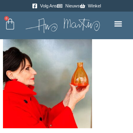
Volg Ans
Nieuws
Winkel
0
Excursie