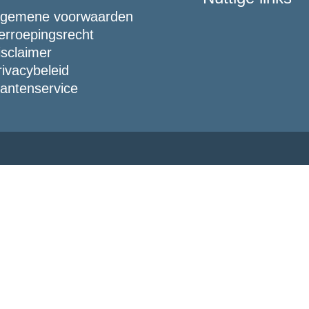
lgemene voorwaarden
erroepingsrecht
isclaimer
rivacybeleid
lantenservice