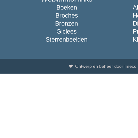
Boeken
A
Broches
H
Bronzen
D
Giclees
P
Sterrenbeelden
K
Ontwerp en beheer door Imeco