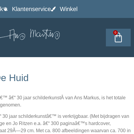
k
Klantenservice
Winkel
0
De Huid
€™ â€“ 30 jaar schilderkunstÂ van Ans Markus, is het totale
pgenomen.
 30 jaar schilderkunstâ€™ is verkrijgbaar. (Met bijdragen van
ge en Jo Ritzen e.a. â€“ 300 paginaâ€™s hardcover,
aat 29Ã—29 cm. Met ca. 800 afbeeldingen waarvan ca. 700 in