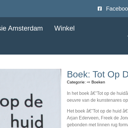
Faceboo
sie Amsterdam
Winkel
Boek: Tot Op 
Categorie:
⇨ Boeken
In het boek â€˜Tot op de huidâ
oeuvre van de kunstenares o
Het boek â€˜Tot op de huid â€“
Arjan Ederveen, Freek de Jon
gebonden met linnen rug form