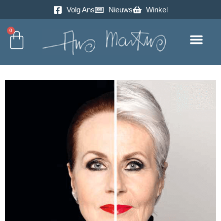
Volg Ans
Nieuws
Winkel
0
Excursie