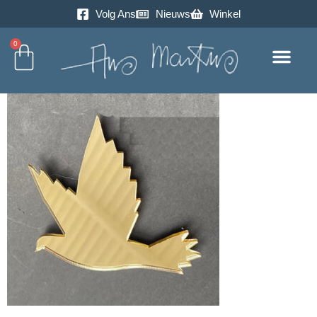
Volg Ans
Nieuws
Winkel
0
Excursie