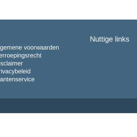
Nuttige links
lgemene voorwaarden
erroepingsrecht
isclaimer
rivacybeleid
lantenservice