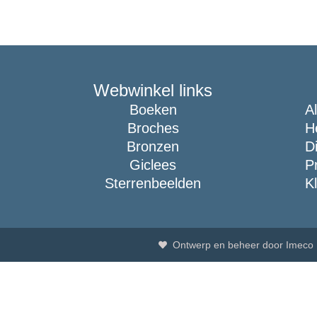
Webwinkel links
Boeken
A
Broches
H
Bronzen
D
Giclees
P
Sterrenbeelden
K
Ontwerp en beheer door Imeco