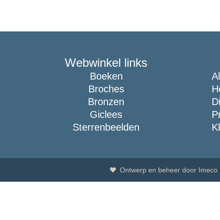
Webwinkel links
Boeken
A
Broches
H
Bronzen
D
Giclees
P
Sterrenbeelden
K
Ontwerp en beheer door Imeco