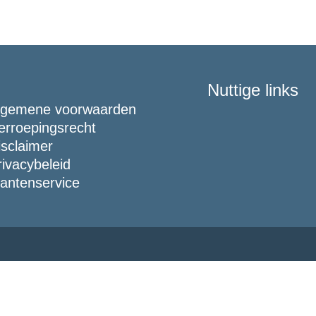
Nuttige links
lgemene voorwaarden
erroepingsrecht
isclaimer
rivacybeleid
lantenservice