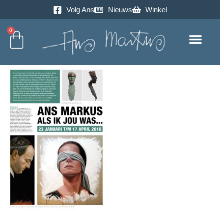
Volg Ans
Nieuws
Winkel
0
Excursie